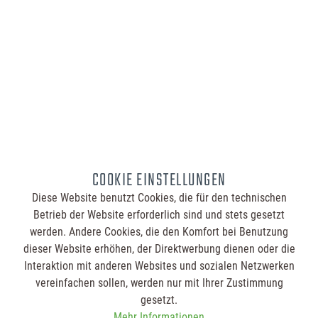
Sprechblase, Quadrat, Wappen und Wolke für
Veranstaltungen und Events wie zum Beispiel Firmenfeier,
Hochzeit, Geburtstag, Messe und auch für Bar, Bistro,
Biergarten und Brauerei
, Café, Gaststätte, Restaurant und
vieles mehr.
Wenn Sie eine größere Auflage Bierdeckel individuell
drucken bzw. bedrucken lassen möchten, setzen wir Ihre
gewünschte Stanzkontur in unserer Manufaktur und
Druckerei originalgetreu gerne nach Ihren Wünschen um.
So können Sie ganz einfach eigene Bierdeckel nach Ihren
COOKIE EINSTELLUNGEN
Ideen selbst gestalten und in unserer professionellen
Diese Website benutzt Cookies, die für den technischen
Druckerei herstellen lassen. Auch eine Auflage von einer
Betrieb der Website erforderlich sind und stets gesetzt
Million Bierdeckel und mehr können wir günstig für Sie
werden. Andere Cookies, die den Komfort bei Benutzung
herstellen. Gerne unterbreiten wir Ihnen ein persönliches
dieser Website erhöhen, der Direktwerbung dienen oder die
Angebot.
Interaktion mit anderen Websites und sozialen Netzwerken
vereinfachen sollen, werden nur mit Ihrer Zustimmung
BIERDECKEL UND UNTERSETZER KOSTENLOS
gesetzt.
GESTALTEN LASSEN
Mehr Informationen