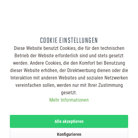
135,11 €
1-seitig bedruckt
Individuell bedruckt
COOKIE EINSTELLUNGEN
Diese Website benutzt Cookies, die für den technischen
Betrieb der Website erforderlich sind und stets gesetzt
werden. Andere Cookies, die den Komfort bei Benutzung
dieser Website erhöhen, der Direktwerbung dienen oder die
Interaktion mit anderen Websites und sozialen Netzwerken
vereinfachen sollen, werden nur mit Ihrer Zustimmung
Bierdeckel Dreieck 106x95 mm bedruckt
gesetzt.
Inhalt
1000 Stück
(0,14 € / 1 Stück)
Mehr Informationen
ab 135,11 €
Druck
Alle akzeptieren
135,11 €
2-seitig bedruckt
Konfigurieren
135,11 €
1-seitig bedruckt