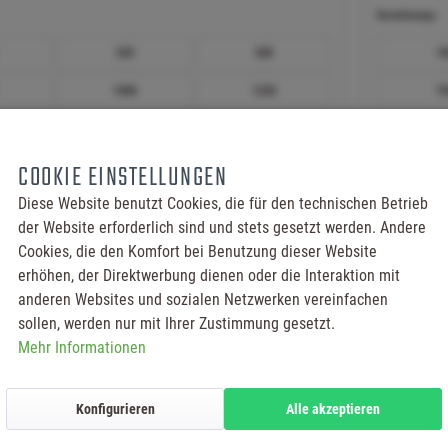
Bestellmenge
250
500
10
1000
1250
75
9 weitere
COOKIE EINSTELLUNGEN
Diese Website benutzt Cookies, die für den technischen Betrieb
ruckt
Individuell b
der Website erforderlich sind und stets gesetzt werden. Andere
Cookies, die den Komfort bei Benutzung dieser Website
erhöhen, der Direktwerbung dienen oder die Interaktion mit
anderen Websites und sozialen Netzwerken vereinfachen
sollen, werden nur mit Ihrer Zustimmung gesetzt.
Mehr Informationen
Konfigurieren
Alle akzeptieren