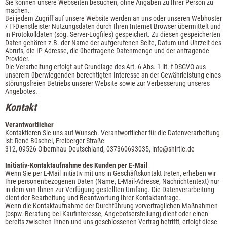
Sie können unsere Webseiten besuchen, ohne Angaben zu Ihrer Person zu
machen.
Bei jedem Zugriff auf unsere Website werden an uns oder unseren Webhoster
/ IT-Dienstleister Nutzungsdaten durch Ihren Internet Browser übermittelt und
in Protokolldaten (sog. Server-Logfiles) gespeichert. Zu diesen gespeicherten
Daten gehören z.B. der Name der aufgerufenen Seite, Datum und Uhrzeit des
Abrufs, die IP-Adresse, die übertragene Datenmenge und der anfragende
Provider.
Die Verarbeitung erfolgt auf Grundlage des Art. 6 Abs. 1 lit. f DSGVO aus
unserem überwiegenden berechtigten Interesse an der Gewährleistung eines
störungsfreien Betriebs unserer Website sowie zur Verbesserung unseres
Angebotes.
Kontakt
Verantwortlicher
Kontaktieren Sie uns auf Wunsch. Verantwortlicher für die Datenverarbeitung
ist:
René Büschel,
Freiberger Straße
312,
09526
Olbernhau
Deutschland,
037360693035,
info@shirtle.de
Initiativ-Kontaktaufnahme des Kunden per E-Mail
Wenn Sie per E-Mail initiativ mit uns in Geschäftskontakt treten, erheben wir
Ihre personenbezogenen Daten (Name, E-Mail-Adresse, Nachrichtentext) nur
in dem von Ihnen zur Verfügung gestellten Umfang. Die Datenverarbeitung
dient der Bearbeitung und Beantwortung Ihrer Kontaktanfrage.
Wenn die Kontaktaufnahme der Durchführung vorvertraglichen Maßnahmen
(bspw. Beratung bei Kaufinteresse, Angebotserstellung) dient oder einen
bereits zwischen Ihnen und uns geschlossenen Vertrag betrifft, erfolgt diese