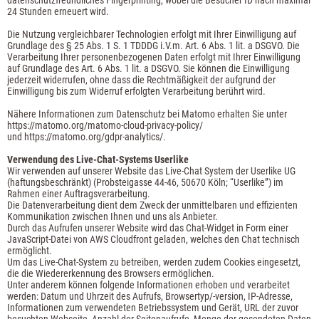
24 Stunden erneuert wird.
Die Nutzung vergleichbarer Technologien erfolgt mit Ihrer Einwilligung auf
Grundlage des § 25 Abs. 1 S. 1 TDDDG i.V.m. Art. 6 Abs. 1 lit. a DSGVO. Die
Verarbeitung Ihrer personenbezogenen Daten erfolgt mit Ihrer Einwilligung
auf Grundlage des Art. 6 Abs. 1 lit. a DSGVO. Sie können die Einwilligung
jederzeit widerrufen, ohne dass die Rechtmäßigkeit der aufgrund der
Einwilligung bis zum Widerruf erfolgten Verarbeitung berührt wird.
Nähere Informationen zum Datenschutz bei Matomo erhalten Sie unter
https://matomo.org/matomo-cloud-privacy-policy/
und
https://matomo.org/gdpr-analytics/
.
Verwendung des Live-Chat-Systems Userlike
Wir verwenden auf unserer Website das Live-Chat System der Userlike UG
(haftungsbeschränkt) (Probsteigasse 44-46, 50670 Köln; “Userlike”) im
Rahmen einer Auftragsverarbeitung.
Die Datenverarbeitung dient dem Zweck der unmittelbaren und effizienten
Kommunikation zwischen Ihnen und uns als Anbieter.
Durch das Aufrufen unserer Website wird das Chat-Widget in Form einer
JavaScript-Datei von AWS Cloudfront geladen, welches den Chat technisch
ermöglicht.
Um das Live-Chat-System zu betreiben, werden zudem Cookies eingesetzt,
die die Wiedererkennung des Browsers ermöglichen.
Unter anderem können folgende Informationen erhoben und verarbeitet
werden: Datum und Uhrzeit des Aufrufs, Browsertyp/-version, IP-Adresse,
Informationen zum verwendeten Betriebssystem und Gerät, URL der zuvor
besuchten Webseite, Anzahl der Seitenaufrufe, Menge der gesendeten Daten