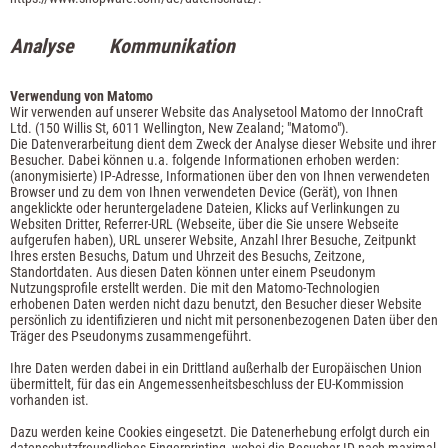
Analyse Kommunikation
Verwendung von Matomo
Wir verwenden auf unserer Website das Analysetool Matomo der InnoCraft
Ltd. (150 Willis St, 6011 Wellington, New Zealand; "Matomo").
Die Datenverarbeitung dient dem Zweck der Analyse dieser Website und ihrer
Besucher.
Dabei können u.a. folgende Informationen erhoben werden:
(anonymisierte) IP-Adresse, Informationen über den von Ihnen verwendeten
Browser und zu dem von Ihnen verwendeten Device (Gerät), von Ihnen
angeklickte oder heruntergeladene Dateien, Klicks auf Verlinkungen zu
Websiten Dritter, Referrer-URL (Webseite, über die Sie unsere Webseite
aufgerufen haben), URL unserer Website, Anzahl Ihrer Besuche, Zeitpunkt
Ihres ersten Besuchs, Datum und Uhrzeit des Besuchs, Zeitzone,
Standortdaten. Aus diesen Daten können unter einem Pseudonym
Nutzungsprofile erstellt werden. Die mit den Matomo-Technologien
erhobenen Daten werden nicht dazu benutzt, den Besucher dieser Website
persönlich zu identifizieren und nicht mit personenbezogenen Daten über den
Träger des Pseudonyms zusammengeführt.
Ihre Daten werden dabei in ein Drittland außerhalb der Europäischen Union
übermittelt, für das ein Angemessenheitsbeschluss der EU-Kommission
vorhanden ist.
Dazu werden keine Cookies eingesetzt. Die Datenerhebung erfolgt durch ein
datenschutzfreundliches Fingerprinting, wobei die Besucher ID nach maximal