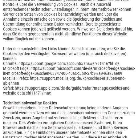
Kontrolle über die Verwendung von Cookies. Durch die Auswahl
entsprechender technischer Einstellungen in Ihrem Internetbrowser können
Sie vor dem Setzen von Cookies benachrichtigt werden und über die
Annahme einzeln entscheiden sowie die Speicherung der Cookies und
Übermittlung der enthaltenen Daten verhindern. Bereits gespeicherte
Cookies können jederzeit gelöscht werden. Wir weisen Sie jedoch darauf hin,
dass Sie dann gegebenenfalls nicht sämtliche Funktionen dieser Website
vollumfänglich nutzen können.
Unter den nachstehenden Links können Sie sich informieren, wie Sie die
Cookies bei den wichtigsten Browsern verwalten (u.a. auch deaktivieren)
können:
Chrome:
https://support.google.com/accounts/answer/61416?hl=de
Microsoft Edge:
https://support.microsoft.com/de-de/microsoft-edge/cookies-
in-microsoft-edge-lB6schen-63947406-40ac-c3b8-57b9-2a946a29ae09
Mozilla Firefox:
https://support.mozilla.org/de/kb/cookies-erlauben-und-
ablehnen
Safari:
https://support.apple.com/de-de/guide/safari/manage-cookies-and-
website-data-sfri11471/mac
Technisch notwendige Cookies
Soweit nachstehend in der Datenschutzerklärung keine anderen Angaben
gemacht werden setzen wir nur diese technisch notwendigen Cookies zu dem
Zweck ein, unser Angebot nutzerfreundlicher, effektiver und sicherer zu
machen. Des Weiteren ermöglichen Cookies unseren Systemen, Ihren
Browser auch nach einem Seitenwechsel zu erkennen und Ihnen Services
anzubieten. Einige Funktionen unserer Internetseite können ohne den
Einsatz von Cookies nicht angeboten werden. Für diese ist es erforderlich,