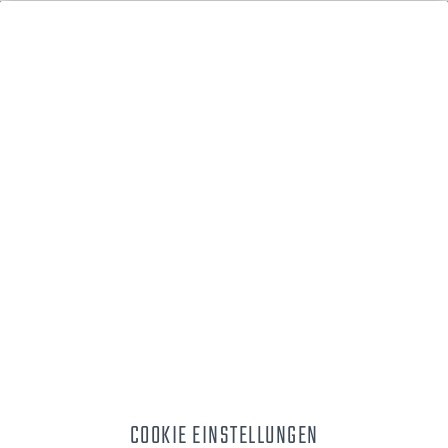
Menü
Ich bin Neukunde
ICH BIN BEREITS KUNDE
Einloggen mit Ihrer E-Mail-Adresse und Ihrem Passwort
COOKIE EINSTELLUNGEN