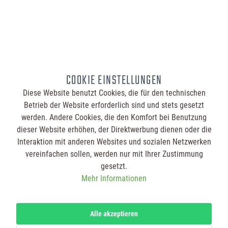
So geht´s
Legen Sie die
gewünschte Menge
in den Warenkorb.
Jede
Warenkorbposition
kann individuell
COOKIE EINSTELLUNGEN
bedruckt werden.
Im Warenkorb
Diese Website benutzt Cookies, die für den technischen
schreiben Sie für
Betrieb der Website erforderlich sind und stets gesetzt
jede Position Ihre
Gestaltungswünsche
werden. Andere Cookies, die den Komfort bei Benutzung
und Hinweise in das
dieser Website erhöhen, der Direktwerbung dienen oder die
jeweilige Textfeld.
Laden Sie zusätzlich
Interaktion mit anderen Websites und sozialen Netzwerken
Ihre Druckdatei bzw.
vereinfachen sollen, werden nur mit Ihrer Zustimmung
Ihr Logo für die
Vorder- und
gesetzt.
Rückseite hoch.
Mehr Informationen
Nachdem Sie Ihren
Warenkorb bestellt
haben, erhalten Sie
von uns eine
Bestellbestätigung.
Alle akzeptieren
Nach
Zahlungseingang