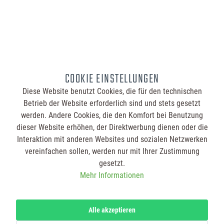
So geht´s
Legen Sie die
gewünschte Menge
in den Warenkorb.
Jede
Warenkorbposition
kann individuell
COOKIE EINSTELLUNGEN
bedruckt werden.
Im Warenkorb
Diese Website benutzt Cookies, die für den technischen
schreiben Sie für
Betrieb der Website erforderlich sind und stets gesetzt
jede Position Ihre
Gestaltungswünsche
werden. Andere Cookies, die den Komfort bei Benutzung
und Hinweise in das
dieser Website erhöhen, der Direktwerbung dienen oder die
jeweilige Textfeld.
Laden Sie zusätzlich
Interaktion mit anderen Websites und sozialen Netzwerken
Ihre Druckdatei bzw.
vereinfachen sollen, werden nur mit Ihrer Zustimmung
Ihr Logo für die
Vorder- und
gesetzt.
Rückseite hoch.
Mehr Informationen
Nachdem Sie Ihren
Warenkorb bestellt
haben, erhalten Sie
von uns eine
Bestellbestätigung.
Alle akzeptieren
Nach
Zahlungseingang