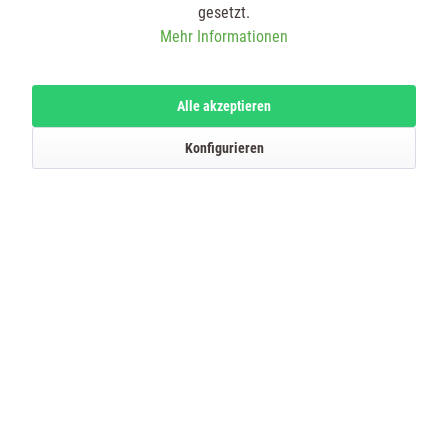
gesetzt.
Beschreibung
Mehr Informationen
mehr
Alle akzeptieren
Bewertungen
0
Konfigurieren
Bewertungen lesen, schreiben und diskutieren...
mehr
Kunden kauften auch
Kunden haben sich ebenfalls angesehen
SERVICE HOTLINE
SHOP SERVICE