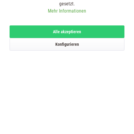
gesetzt.
Beschreibung
Mehr Informationen
mehr
Alle akzeptieren
Bewertungen
0
Konfigurieren
Bewertungen lesen, schreiben und diskutieren...
mehr
Kunden kauften auch
Kunden haben sich ebenfalls angesehen
SERVICE HOTLINE
SHOP SERVICE