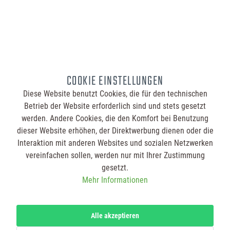
So geht´s
Legen Sie die
gewünschte Menge
in den Warenkorb.
Jede
Warenkorbposition
kann individuell
COOKIE EINSTELLUNGEN
bedruckt werden.
Im Warenkorb
Diese Website benutzt Cookies, die für den technischen
schreiben Sie für
Betrieb der Website erforderlich sind und stets gesetzt
jede Position Ihre
Gestaltungswünsche
werden. Andere Cookies, die den Komfort bei Benutzung
und Hinweise in das
dieser Website erhöhen, der Direktwerbung dienen oder die
jeweilige Textfeld.
Laden Sie zusätzlich
Interaktion mit anderen Websites und sozialen Netzwerken
Ihre Druckdatei bzw.
vereinfachen sollen, werden nur mit Ihrer Zustimmung
Ihr Logo für die
Vorder- und
gesetzt.
Rückseite hoch.
Mehr Informationen
Nachdem Sie Ihren
Warenkorb bestellt
haben, erhalten Sie
von uns eine
Bestellbestätigung.
Alle akzeptieren
Nach
Zahlungseingang